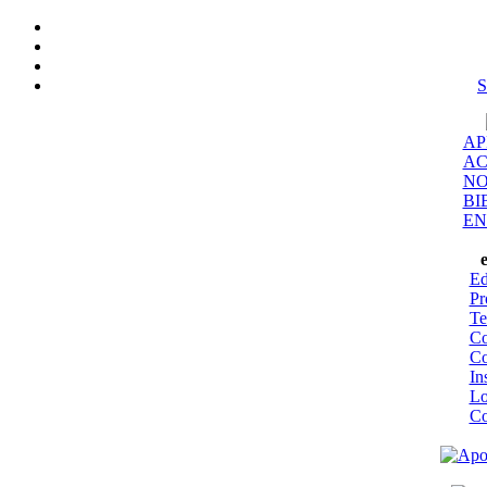
S
AP
AC
NO
BI
EN
Ed
Pr
Te
Co
Co
In
Lo
Co