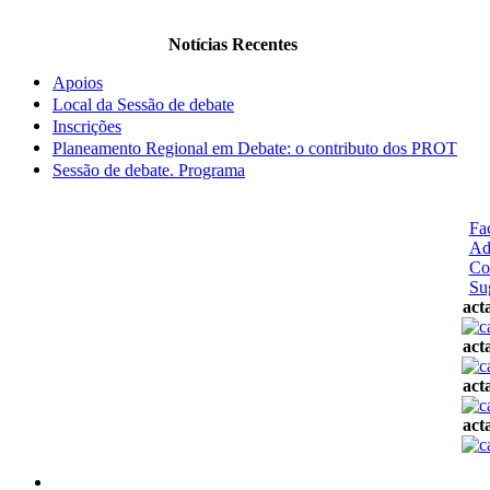
Notícias Recentes
Apoios
Local da Sessão de debate
Inscrições
Planeamento Regional em Debate: o contributo dos PROT
Sessão de debate. Programa
Fa
Ad
Co
Su
act
act
act
act