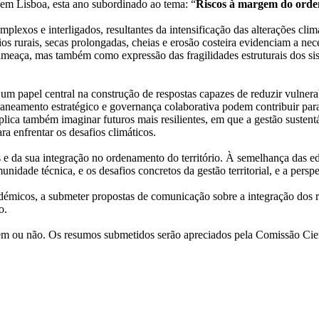
em Lisboa, esta ano subordinado ao tema: “
Riscos à margem do orden
plexos e interligados, resultantes da intensificação das alterações clim
ios rurais, secas prolongadas, cheias e erosão costeira evidenciam a 
meaça, mas também como expressão das fragilidades estruturais dos sist
 um papel central na construção de respostas capazes de reduzir vulnera
laneamento estratégico e governança colaborativa podem contribuir par
 implica também imaginar futuros mais resilientes, em que a gestão sustent
ra enfrentar os desafios climáticos.
a sua integração no ordenamento do território. À semelhança das edi
idade técnica, e os desafios concretos da gestão territorial, e a persp
émicos, a submeter propostas de comunicação sobre a integração dos ri
ão.
em ou não. Os resumos submetidos serão apreciados pela Comissão Cien