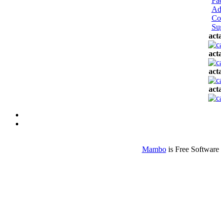
Fa
Ad
Co
Su
act
act
act
act
Mambo
is Free Software