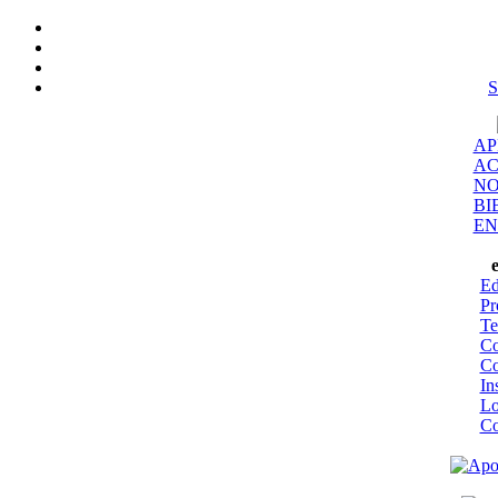
S
AP
AC
NO
BI
EN
Ed
Pr
Te
Co
Co
In
Lo
Co