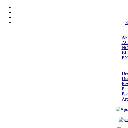
S
AP
AC
NO
BI
EN
De
Diá
Rev
Pub
Fo
Ar