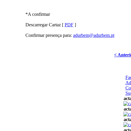
*A confirmar
Descarregar Cartaz [
PDF
]
Confirmar presença para:
adurbem@adurbem.pt
< Anteri
Fa
Ad
Co
Su
act
act
act
act