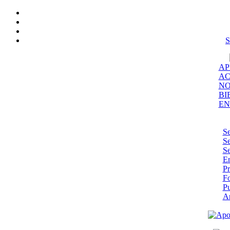
S
AP
AC
NO
BI
EN
Se
Se
Se
En
Pr
F
Pu
A