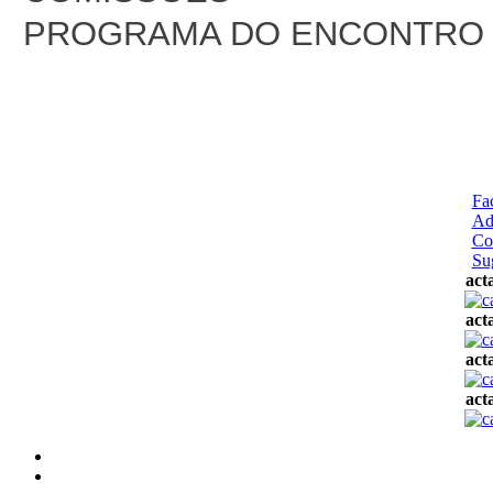
PROGRAMA DO ENCONTRO
Fa
Ad
Co
Su
act
act
act
act