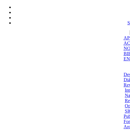
S
AP
AC
NO
BI
EN
De
Diá
Rev
In
Na
Re
Op
SI
Pub
Fo
Ar