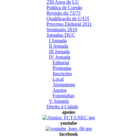
250 Anos de LU
Politica de Coesão
Revisão do 73/73
Qualificação de U/OT
Processo Eleitoral 2011
Seminario 2019
Jornadas DUC
I Jornada
II Jornada
III Jornada
IV Jornada
Editorial
Programa
Inscrições
Local
Alojamento
Apoios
Fotografias
V Jornada
Direito à Cidade
apoios
youtube
facebook