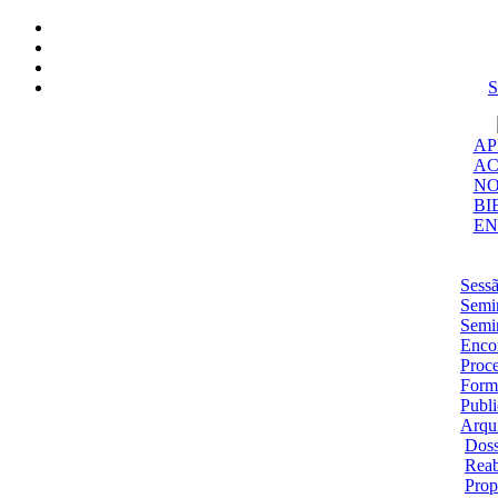
S
AP
AC
NO
BI
EN
Sess
Semi
Semi
Enco
Proce
Form
Publ
Arqu
Dos
Reab
Prop