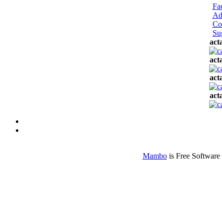
Fa
Ad
Co
Su
act
act
act
act
Mambo
is Free Software