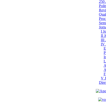
250
Poli
Revi
Qual
Proc
Semi
Jor
I J
II 
III
IV 
E
P
I
L
A
A
F
V J
Dire