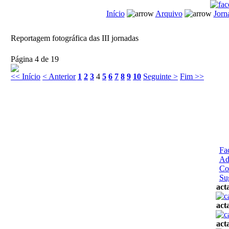
Início
Arquivo
Jor
Reportagem fotográfica das III jornadas
Página 4 de 19
<< Início
< Anterior
1
2
3
4
5
6
7
8
9
10
Seguinte >
Fim >>
Fa
Ad
Co
Su
act
act
act