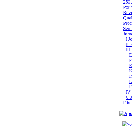
250
Poli
Revi
Qual
Proc
Semi
Jor
I J
II 
III
E
P
R
N
I
L
F
IV 
V J
Dire