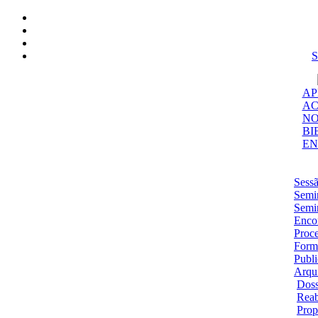
S
AP
AC
NO
BI
EN
Sess
Semi
Semi
Enco
Proce
Form
Publ
Arqu
Dos
Reab
Prop