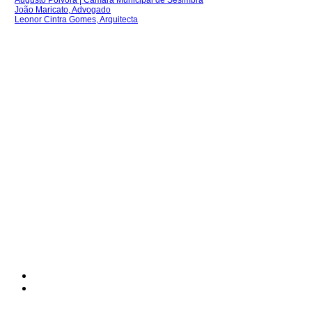
Augusto Pólvora | Câmara Municipal de Sesimbra
João Maricato, Advogado
Leonor Cintra Gomes, Arquitecta