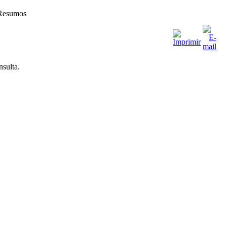
esumos
nsulta.