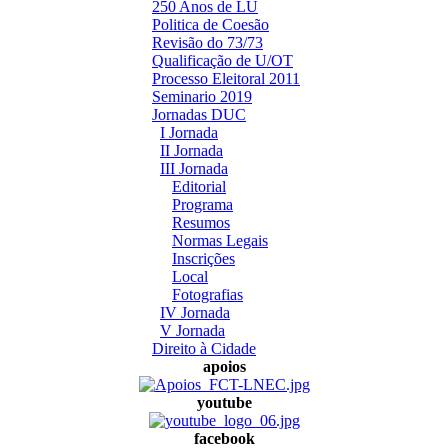
250 Anos de LU
Politica de Coesão
Revisão do 73/73
Qualificação de U/OT
Processo Eleitoral 2011
Seminario 2019
Jornadas DUC
I Jornada
II Jornada
III Jornada
Editorial
Programa
Resumos
Normas Legais
Inscrições
Local
Fotografias
IV Jornada
V Jornada
Direito à Cidade
apoios
youtube
facebook