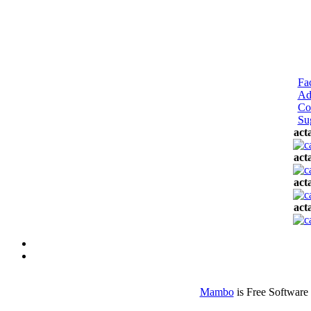
Fa
Ad
Co
Su
act
act
act
act
Mambo
is Free Software