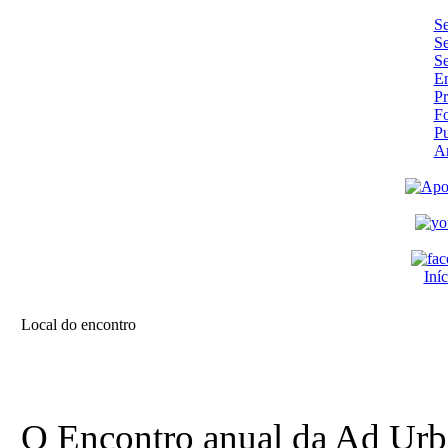
Se
Se
Se
En
Pr
F
Pu
A
Iníc
Local do encontro
O Encontro anual da Ad Urbe