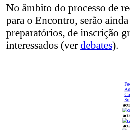
No âmbito do processo de re
para o Encontro, serão ainda
preparatórios, de inscrição gr
interessados (ver
debates
).
Fa
Ad
Co
Su
act
act
act