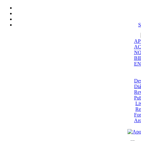
S
AP
AC
NO
BI
EN
De
Diá
Rev
Pub
Li
Re
Fo
Ar