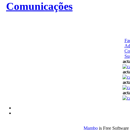
Comunicações
Fa
Ad
Co
Su
act
act
act
act
Mambo
is Free Software