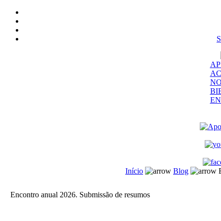
S
AP
AC
NO
BI
EN
Início
Blog
E
Encontro anual 2026. Submissão de resumos