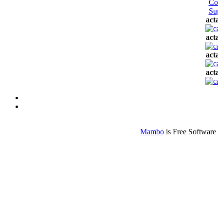
Co
Su
act
act
act
act
Mambo
is Free Software