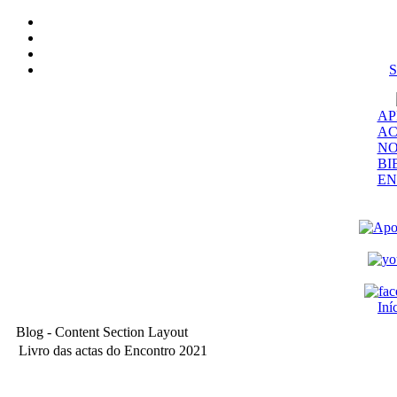
S
AP
AC
NO
BI
EN
Iní
Blog - Content Section Layout
Livro das actas do Encontro 2021