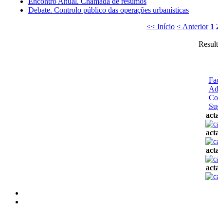
Encontro Anual. Chamada de resumos
Debate. Controlo público das operações urbanísticas
<< Início
< Anterior
1
Result
Fa
Ad
Co
Su
act
act
act
act