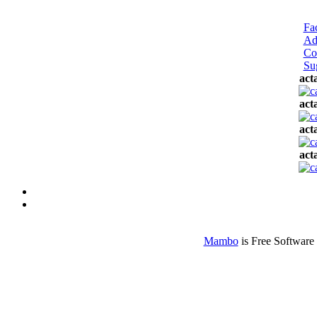
Fa
Ad
Co
Su
act
act
act
act
Mambo
is Free Software