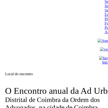
Se
Se
Se
En
Pr
F
Pu
A
Iníc
Local do encontro
O Encontro anual da Ad Urb
Distrital de Coimbra da Ordem dos
Advogados, na cidade de Coimbra.