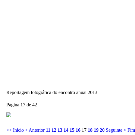
Reportagem fotográfica do encontro anual 2013
Página 17 de 42
<< Início
< Anterior
11
12
13
14
15
16
17
18
19
20
Seguinte >
Fim