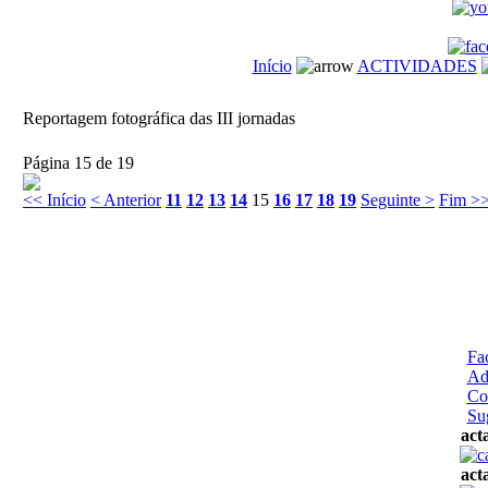
Início
ACTIVIDADES
Reportagem fotográfica das III jornadas
Página 15 de 19
<< Início
< Anterior
11
12
13
14
15
16
17
18
19
Seguinte >
Fim >
Fa
Ad
Co
Su
act
act