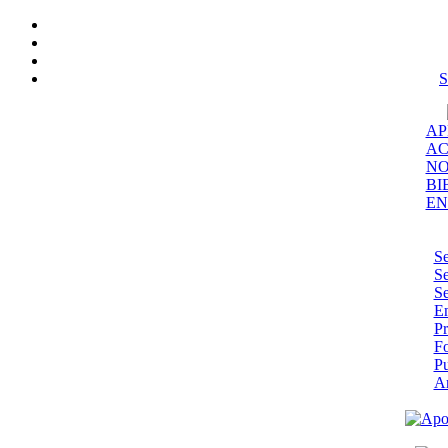
S
AP
AC
NO
BI
EN
Se
Se
Se
En
Pr
F
Pu
A