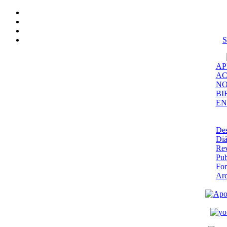
S
AP
AC
NO
BI
EN
De
Diá
Rev
Pub
Fo
Ar