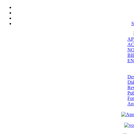
S
AP
AC
NO
BI
EN
De
Diá
Rev
Pub
Fo
Ar