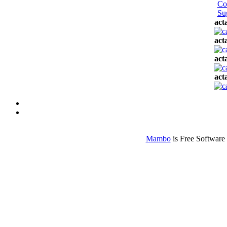
Co
Su
act
act
act
act
Mambo
is Free Software