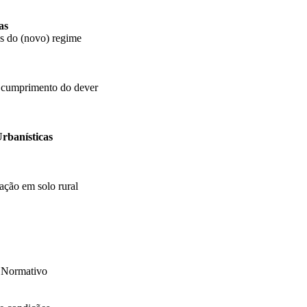
as
s do (novo) regime
ra cumprimento do dever
Urbanísticas
cação em solo rural
o Normativo