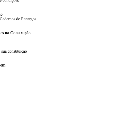
 e condições
ão
 Cadernos de Encargos
tes na Construção
 sua constituição
gem