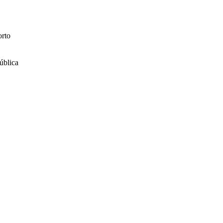
orto
ública