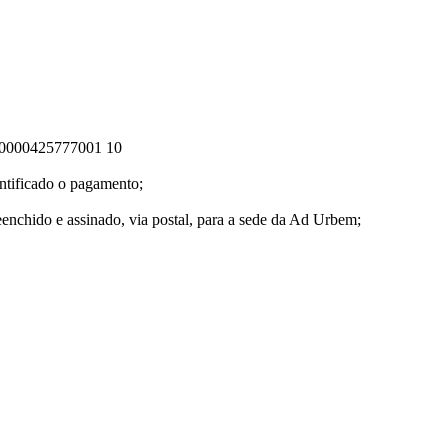
000000425777001 10
entificado o pagamento;
eenchido e assinado, via postal, para a sede da Ad Urbem;