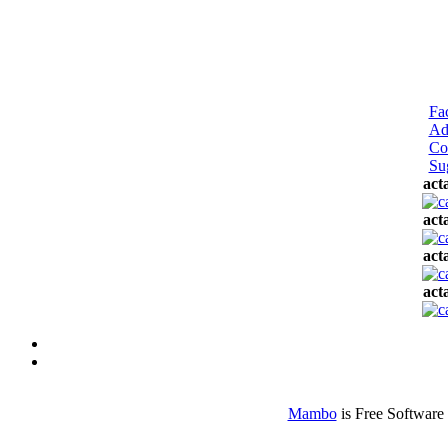
Fa
Ad
Co
Su
act
act
act
act
Mambo
is Free Software