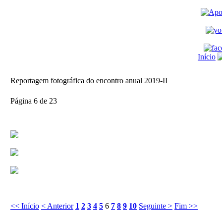
Início
Reportagem fotográfica do encontro anual 2019-II
Página 6 de 23
<< Início
< Anterior
1
2
3
4
5
6
7
8
9
10
Seguinte >
Fim >>